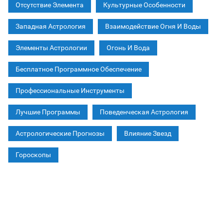
Отсутствие Элемента
Культурные Особенности
Западная Астрология
Взаимодействие Огня И Воды
Элементы Астрологии
Огонь И Вода
Бесплатное Программное Обеспечение
Профессиональные Инструменты
Лучшие Программы
Поведенческая Астрология
Астрологические Прогнозы
Влияние Звезд
Гороскопы