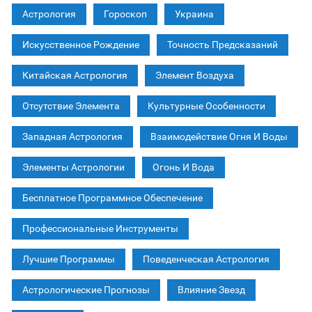
Астрология
Гороскоп
Украина
Искусственное Рождение
Точность Предсказаний
Китайская Астрология
Элемент Воздуха
Отсутствие Элемента
Культурные Особенности
Западная Астрология
Взаимодействие Огня И Воды
Элементы Астрологии
Огонь И Вода
Бесплатное Программное Обеспечение
Профессиональные Инструменты
Лучшие Программы
Поведенческая Астрология
Астрологические Прогнозы
Влияние Звезд