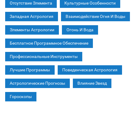
Отсутствие Элемента
Культурные Особенности
Западная Астрология
Взаимодействие Огня И Воды
Элементы Астрологии
Огонь И Вода
Бесплатное Программное Обеспечение
Профессиональные Инструменты
Лучшие Программы
Поведенческая Астрология
Астрологические Прогнозы
Влияние Звезд
Гороскопы