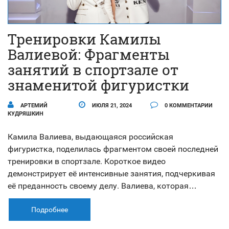
Тренировки Камилы
Валиевой: Фрагменты
занятий в спортзале от
знаменитой фигуристки
АРТЕМИЙ
ИЮЛЯ 21, 2024
0 КОММЕНТАРИИ
КУДРЯШКИН
Камила Валиева, выдающаяся российская
фигуристка, поделилась фрагментом своей последней
тренировки в спортзале. Короткое видео
демонстрирует её интенсивные занятия, подчеркивая
её преданность своему делу. Валиева, которая
известна своими исключительными навыками и
достижениями, продолжает впечатлять своих
Подробнее
поклонников неустанными усилиями по улучшению и