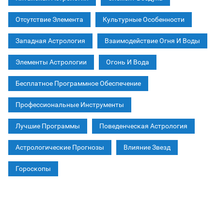
Отсутствие Элемента
Культурные Особенности
Западная Астрология
Взаимодействие Огня И Воды
Элементы Астрологии
Огонь И Вода
Бесплатное Программное Обеспечение
Профессиональные Инструменты
Лучшие Программы
Поведенческая Астрология
Астрологические Прогнозы
Влияние Звезд
Гороскопы