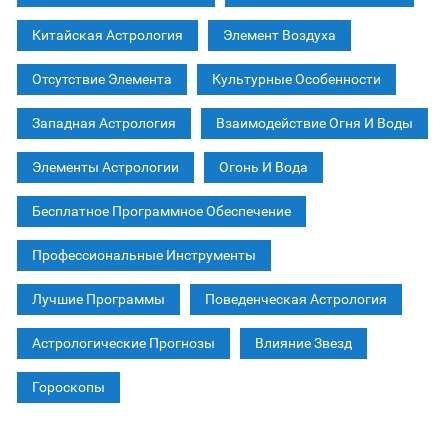
Китайская Астрология
Элемент Воздуха
Отсутствие Элемента
Культурные Особенности
Западная Астрология
Взаимодействие Огня И Воды
Элементы Астрологии
Огонь И Вода
Бесплатное Программное Обеспечение
Профессиональные Инструменты
Лучшие Программы
Поведенческая Астрология
Астрологические Прогнозы
Влияние Звезд
Гороскопы